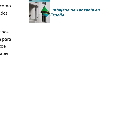
e como
Embajada de Tanzania en
edes
España
menos
a para
sde
haber