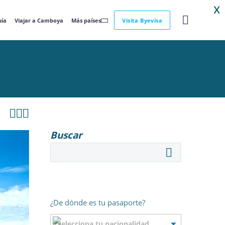
X
uía
Viajar a Camboya
Más países
Visita Byevisa



Buscar
¿De dónde es tu pasaporte?