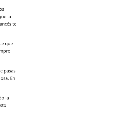
los
que la
rancés te
ace que
iempre
te pasas
iosa. En
do la
esto