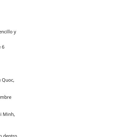
ncillo y
e 6
u Quoc,
Hombre
i Minh,
an dentro