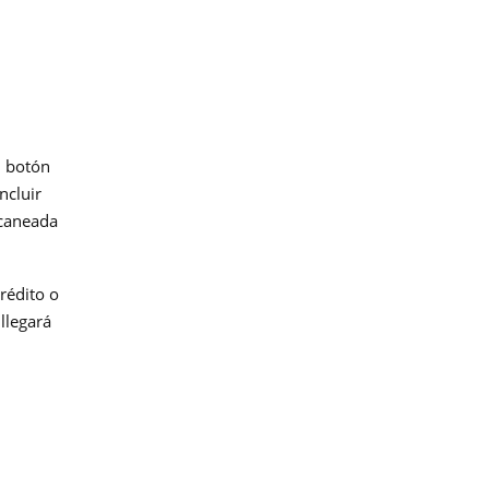
l botón
ncluir
scaneada
crédito o
llegará