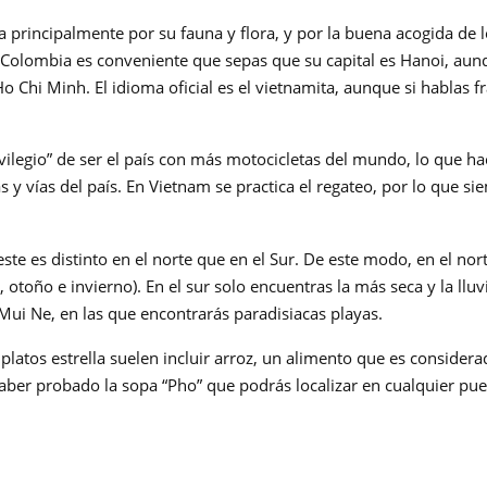
a principalmente por su fauna y flora, y por la buena acogida de 
e Colombia es conveniente que sepas que su capital es Hanoi, aun
 Chi Minh. El idioma oficial es el vietnamita, aunque si hablas f
vilegio” de ser el país con más motocicletas del mundo, lo que h
as y vías del país. En Vietnam se practica el regateo, por lo que s
ste es distinto en el norte que en el Sur. De este modo, en el nor
 otoño e invierno). En el sur solo encuentras la más seca y la lluv
Mui Ne, en las que encontrarás paradisiacas playas.
atos estrella suelen incluir arroz, un alimento que es considera
 haber probado la sopa “Pho” que podrás localizar en cualquier pu