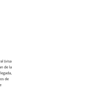
al (visa
an de la
llegada,
ios de
e