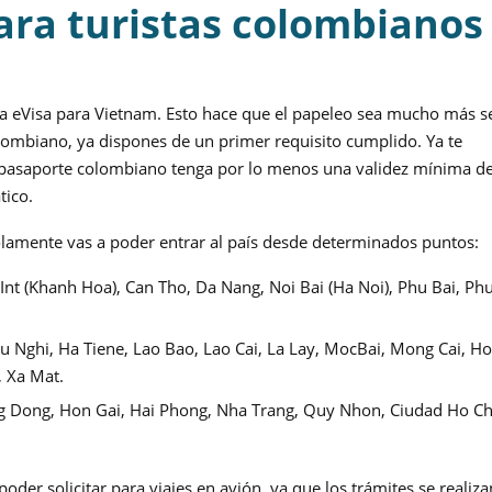
para turistas colombianos
la eVisa para Vietnam. Esto hace que el papeleo sea mucho más se
olombiano, ya dispones de un primer requisito cumplido. Ya te
pasaporte colombiano tenga por lo menos una validez mínima d
tico.
olamente vas a poder entrar al país desde determinados puntos:
Int (Khanh Hoa), Can Tho, Da Nang, Noi Bai (Ha Noi), Phu Bai, Ph
Huu Nghi, Ha Tiene, Lao Bao, Lao Cai, La Lay, MocBai, Mong Cai, 
, Xa Mat.
 Dong, Hon Gai, Hai Phong, Nha Trang, Quy Nhon, Ciudad Ho Ch
poder solicitar para viajes en avión, ya que los trámites se realiz